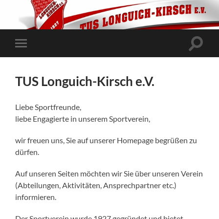
Suchfe
Mobile-
ein-/a
Menü
ein-/ausblenden
TUS Longuich-Kirsch e.V.
Liebe Sportfreunde,
liebe Engagierte in unserem Sportverein,
wir freuen uns, Sie auf unserer Homepage begrüßen zu
dürfen.
Auf unseren Seiten möchten wir Sie über unseren Verein
(Abteilungen, Aktivitäten, Ansprechpartner etc.)
informieren.
Der Sportverein wurde 1927 gegründet und bietet