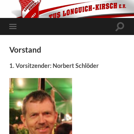
Suchfe
Mobile-
ein-/a
Menü
ein-/ausblenden
Vorstand
1. Vorsitzender
: Norbert Schlöder