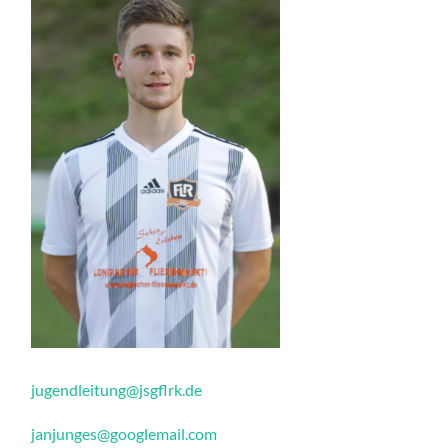
jugendleitung@jsgflrk.de
janjunges@googlemail.com